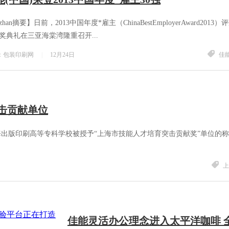
zhan摘要】日前，2013中国年度*雇主（ChinaBestEmployerAward2013）
奖典礼在三亚海棠湾隆重召开...
：包装印刷网
|
12月24日
佳能
击贡献单位
出版印刷高等专科学校被授予“上海市技能人才培育突击贡献奖”单位的
上
佳能灵活办公理念进入太平洋咖啡 