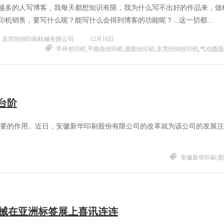
越多的人写博客，我每天都想知识有限，我为什么写不出好的作品来，做
印机销售，要写什么呢？能写什么会得到博客的功能呢？...这一切都...
：东莞恒锦印刷机械有限公司
|
12月18日
手环丝印机,平曲面丝印机,圆面丝印机,东莞恒锦丝印机,气动圆
台阶
有重要的作用。近日，安徽新华印刷股份有限公司的改革就为该公司的发展
安徽新华印刷,
械在亚洲标签展上喜讯连连