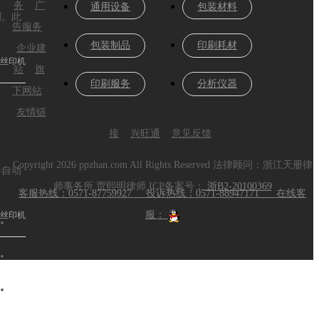
务
广
通用设备
包装材料
刷。此
告服务
包装制品
印刷耗材
企业建
,丝印机
站
旗
印刷服务
分析仪器
下网站
友情链
接
兴旺通
意见反馈
Copyright
2026 ppzhan.com All Rights Reserved 法律顾问：浙江天册律
半自动
师事务所 贾熙明律师 ICP备案号：
浙B2-20100369
客服热线：0571-87759927 投诉热线：0571-88947171 在线客
服：
料丝印机