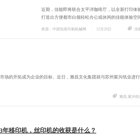
打印体验平台正在打造
近期，佳能即将联合太平洋咖啡厅，以全新打印体
打造出方便都市白领轻松办公或休闲的佳能体验空
时，佳能将让更多白领们随时随地在智能的体...
来源：中国包装印刷机械网
|
12月20日
佳能
下，市场的开拓成为企业的目标。近日，雅昌文化集团就与苏州紫兴纸业进
雅昌,紫兴纸
013年移印机，丝印机的收获是什么？