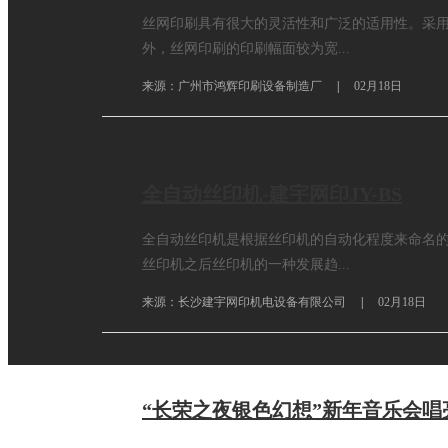
丝网印刷具有很大的灵活性和广泛的适用性。采
外，丝网印刷的印刷幅面较为宽...
来源：广州市鸿辉印刷设备制造厂
|
02月18日
全自动丝印机-建宇网印JY-BS
全自动丝印机是根据丝印机的自动化程度来命名
丝印机之后丝印机的一种发展趋...
来源：长沙建宇网印机电设备有限公司
|
02月18日
“长荣之夜银色幻想”新年音乐会唱