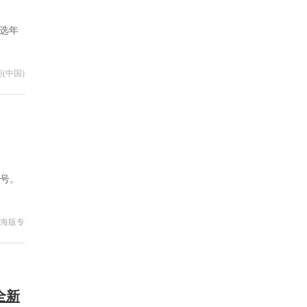
评选年
(中国)
称号。
海版专
全新