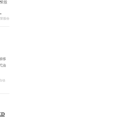
长荣股
荣股份
梭移
式油
自动
CD