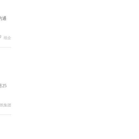
的通
纸企
25
凯集团