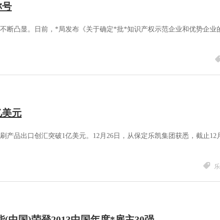
称号
要性不断凸显。日前，*局发布《关于确定*批*知识产权示范企业和优势企业
亿美元
印刷产品出口创汇突破1亿美元。12月26日，从保定乐凯集团获悉，截止12月
乐
能(中国)荣登2013中国年度*雇主30强