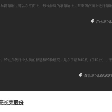
用丝网印刷，可以在平面上、形状特殊的承印物上，甚至凹凸面上进行印
广州丝印机
的。经过几代行业人员的智慧和经验研究，是在手动丝印机（手印台）、
自动丝印机,自动取
亮长荣股份