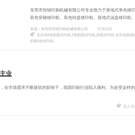
视觉对位丝印机
东莞市恒锦印刷机械有限公司专业致力于座地式单色移
双色穿梭移印机、双色转盘移印机、座地式油盅移印机
转盘移印机、座地式油盅横走单色移...
来源：东莞市恒锦印刷机械有限公司
|
01月04日
全自动8色奶瓶丝印机,8色奶瓶丝印机,奶瓶丝印机,全自动曲面
奶瓶8色丝印机
是主业
就是寒冬，在市场需求不断疲软的影响下，我国印刷行业陷入微利。为改变这样
北人,